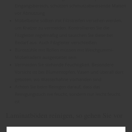
Eingangsbereich, schützen schmutzabweisende Matten
vor Abnutzung.
Möbelbeine sollten mit Filzstreifen versehen werden,
um Kratzer zu vermeiden. Kontrollieren Sie die
Filzgleiter regelmäßig und tauschen Sie diese bei
Bedarf aus. Auch Filzgleiter verschleißen.
Bürostühle mit Rollen müssen mit Weichgummi-
Möbelrädern ausgestattet sein.
Vermeiden Sie stehende Feuchtigkeit. Besondere
Vorsicht ist bei Blumentöpfen, Vasen und überall dort
geboten, wo Wasserhähne vorhanden sind.
Achten Sie beim Reinigen darauf, dass das
Reinigungstuch nie feucht, sondern nur leicht feucht
ist.
Laminatböden reinigen, so gehen Sie vor
„Natürlich vorkommender Hausstaub, Schmutz oder Sand