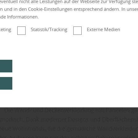
 eventuell nicht alle Leistungen auf der Webseite zur Verfügung st
en und in den Cookie-Einstellungen entsprechend ändern. In uns
nde Informationen.
eting
Statistik/Tracking
Externe Medien
Die Wand- und Deckenverkleidung mit Paneelen galt
tmodisch. Dank moderner Designs und Oberflächenstr
neue Wohntrends, die die gemütliche Wandverkleidu
des Ambiente kann mit den richtigen Dekorpaneelen