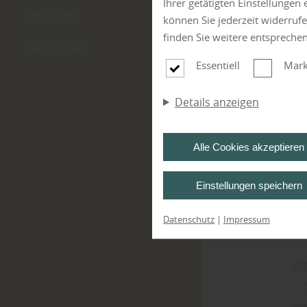
Ihrer getätigten Einstellungen
Impressum
können Sie jederzeit widerruf
finden Sie weitere entspreche
Datenschutz
Essentiell
Mark
Details anzeigen
Alle Cookies akzeptieren
Einstellungen speichern
Datenschutz
|
Impressum
al
je