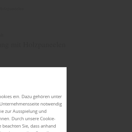
Holzpaneelen
lt:
ung mit Holzpaneelen
ookies ein. Dazu gehören unter
n Unternehmensseite notwendig
die zur Ausspielung und
nnen. Durch unsere Cookie-
e beachten Sie, dass anhand