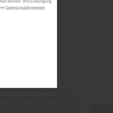
ehen können. Ihre Einwilligung
eren
Datenschutzhinweisen
 bis vor wenigen Jahren noch als
ukturen entstehen aktuell zahlreiche
ng wieder salonfähig macht. Nahezu
 geschaffen werden: Vom Modern Chic