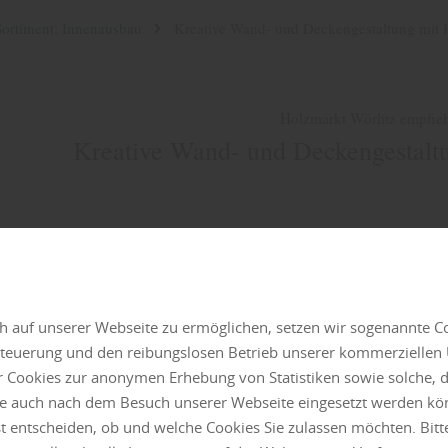
Sortiment: Innenausbau
Kreative Wand- und Deckengestaltung mit 
Holzmarkt Wörlitz empfieh
Kreative Wand- und Deckengestalt
 auf unserer Webseite zu ermöglichen, setzen wir sogenannte C
 Steuerung und den reibungslosen Betrieb unserer kommerzielle
r Cookies zur anonymen Erhebung von Statistiken sowie solche, 
lte auch nach dem Besuch unserer Webseite eingesetzt werden kö
st entscheiden, ob und welche Cookies Sie zulassen möchten. Bitt