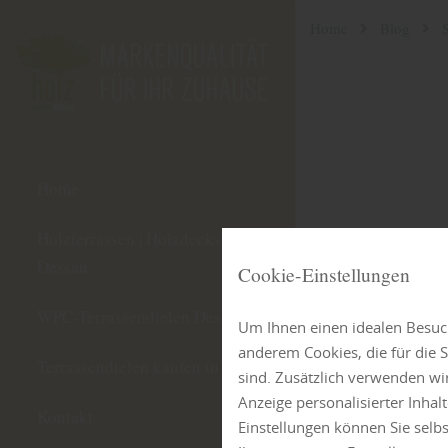
Home
Blog
Home
Holzterrassen | Holzdecks
Dessau
Cookie-Einstellungen
WPC-Terrassendielen Dessau
Um Ihnen einen idealen Besuch
anderem Cookies, die für die
Terrassendielen kaufen in Dessau
sind. Zusätzlich verwenden wi
Anzeige personalisierter Inha
Kontakt
Einstellungen können Sie selb