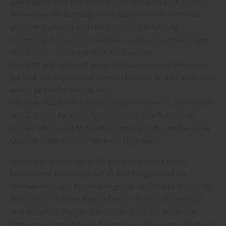
Sandkasten lässt sich leicht bauen und birgt auch geringe
Risiken bei der Nutzung. Für Fußballtore sind schon ein
größerer Aufwand und handwerkliche Erfahrung
notwendig. Alles muss stabil sein und hohen Belastungen
standhalten, damit sich kein Kind verletzt.
Das trifft erst recht auf einen Spielturm zu. Auf ihm muss
gut und sicher geklettert werden können. Er darf auch nach
einem Jahr nicht desolat sein.
Oft ist es daher aus Sicherheitsgründen besser, Spieltürme
und Zubehör für einen Spielturm wie eine Rutsche zu
kaufen. Meist sind Materialkosten und Aufwand bei hoher
Qualität sogar geringer als beim Eigenbau.“
Holzmarkt Wörlitz berät Sie gerne und bietet Ihnen
kompetente Antworten auf all Ihre Fragen rund die
Themen Holz und Kinderspielgeräte. Holzmarkt Wörlitz ist
Ihr Fachmann in der Region Dessau-Roßlau, Wittenberg
und Bitterfeld-Wolfen. Wir stehen Ihnen als erfahrener
Partner gern mit Rat und Tat zur Seite. Und wenn Sie Ideen