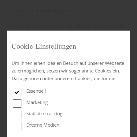
3. Alle 4 Löcher werden gebohrt.
4. Mit Schleifpapier werden alle scharfen Grate entfernt.
Das Holz kann auch mit Öl präpariert werden, damit es
gegen Nässe geschützt ist.
Cookie-Einstellungen
5. Das Seil wird halbiert. Anschließend werden noch
Um Ihnen einen idealen Besuch auf unserer Webseite
einmal jeweils 2,5 m abgetrennt. An jeder Seite wird ein
zu ermöglichen, setzen wir sogenannte Cookies ein.
Strang des kleineren, 2,5 m messenden Strangs durch die
Dazu gehören unter anderem Cookies, die für die
Löcher geführt und unter dem Sitz mit Stopperknoten
Steuerung und den reibungslosen Betrieb unserer
fixiert. So entsteht je eine Schlaufe an einer Seite.
Essentiell
kommerziellen Unternehmensseite notwendig sind.
Zusätzlich verwenden wir Cookies zur anonymen
6. Die langen Seilteile werden mehrfach über den Ast
Marketing
Erhebung von Statistiken sowie solche, die zur
gewunden. Die Länge der Schaukelseile richtet sich nach
Statistik/Tracking
Ausspielung und Anzeige personalisierter Inhalte
der Größe des Kindes. Die Karabinerhaken werden in den
auch nach dem Besuch unserer Webseite eingesetzt
Externe Medien
Schlaufen befestigt und mit Seemannsknoten mit den
werden können. Durch unsere Cookie-Einstellungen
langen Seilteilen des Baumes verbunden.