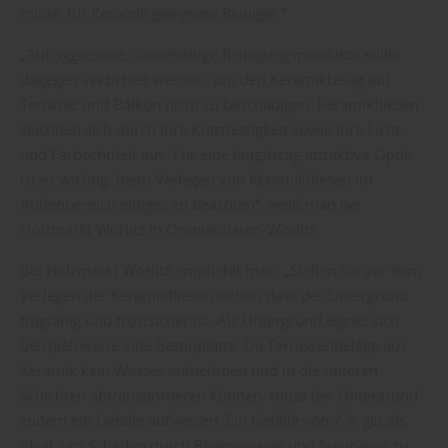
milde, für Keramik geeignete Reiniger.“
„Auf aggressive, säurehaltige Reinigungsprodukte sollte
dagegen verzichtet werden, um den Keramikbelag auf
Terrasse und Balkon nicht zu beschädigen. Keramikfliesen
zeichnen sich durch ihre Kratzfestigkeit sowie ihre Licht-
und Farbechtheit aus. Für eine langfristig attraktive Optik
ist es wichtig, beim Verlegen von Keramikfliesen im
Außenbereich einiges zu beachten“, weiß man bei
Holzmarkt Wörlitz in Oranienbaum-Wörlitz.
Bei Holzmarkt Wörlitz empfiehlt man: „Stellen Sie vor dem
Verlegen der Keramikfliesen sicher, dass der Untergrund
tragfähig und frostsicher ist. Als Untergrund eignet sich
beispielsweise eine Betonplatte. Da Terrassenbeläge aus
Keramik kein Wasser aufnehmen und in die unteren
Schichten abtransportieren können, muss der Untergrund
zudem ein Gefälle aufweisen. Ein Gefälle von 2 % gilt als
ideal, um Schäden durch Regenwasser und Staunässe zu