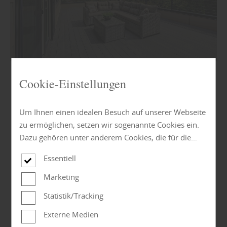
Cookie-Einstellungen
Sie haben Fragen zu Keramikfliesen oder
Holzterrassen?
Um Ihnen einen idealen Besuch auf unserer Webseite
Kontaktieren Sie uns für eine kompetente Beratung unter:
zu ermöglichen, setzen wir sogenannte Cookies ein.
Dazu gehören unter anderem Cookies, die für die
✆ +49 (0) 34905 - 20 327 | ✉ info@holzmarkt-
Steuerung und den reibungslosen Betrieb unserer
Essentiell
woerlitz.de
kommerziellen Unternehmensseite notwendig sind.
Zusätzlich verwenden wir Cookies zur anonymen
Marketing
Erhebung von Statistiken sowie solche, die zur
Statistik/Tracking
Ausspielung und Anzeige personalisierter Inhalte
auch nach dem Besuch unserer Webseite eingesetzt
Externe Medien
werden können. Durch unsere Cookie-Einstellungen