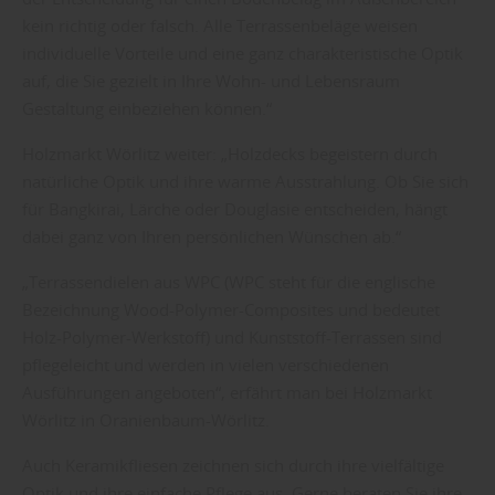
kein richtig oder falsch. Alle Terrassenbeläge weisen
individuelle Vorteile und eine ganz charakteristische Optik
auf, die Sie gezielt in Ihre Wohn- und Lebensraum
Gestaltung einbeziehen können.“
Holzmarkt Wörlitz weiter: „Holzdecks begeistern durch
natürliche Optik und ihre warme Ausstrahlung. Ob Sie sich
für Bangkirai, Lärche oder Douglasie entscheiden, hängt
dabei ganz von Ihren persönlichen Wünschen ab.“
„Terrassendielen aus WPC (WPC steht für die englische
Bezeichnung Wood-Polymer-Composites und bedeutet
Holz-Polymer-Werkstoff) und Kunststoff-Terrassen sind
pflegeleicht und werden in vielen verschiedenen
Ausführungen angeboten“, erfährt man bei Holzmarkt
Wörlitz in Oranienbaum-Wörlitz.
Auch Keramikfliesen zeichnen sich durch ihre vielfältige
Optik und ihre einfache Pflege aus. Gerne beraten Sie ihre