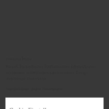
holzSpezi Boden
Parkett, Parkettboden, Echtholzdielen, Echtholzboden,
Holzboden, Schiffsboden, Landhausdiele, Design-
Vinylboden, Klebe-Vinyl
holzSpezi Boden
Boden
Parkettboden