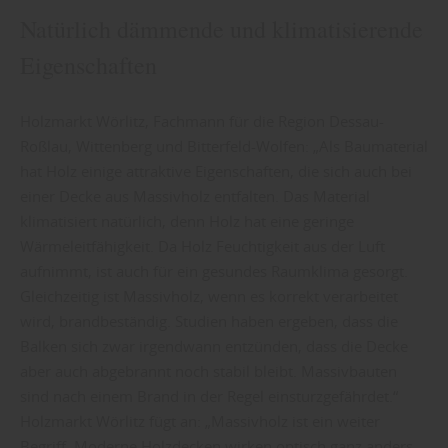
Natürlich dämmende und klimatisierende
Eigenschaften
Holzmarkt Wörlitz, Fachmann für die Region Dessau-
Roßlau, Wittenberg und Bitterfeld-Wolfen: „Als Baumaterial
hat Holz einige attraktive Eigenschaften, die sich auch bei
einer Decke aus Massivholz entfalten. Das Material
klimatisiert natürlich, denn Holz hat eine geringe
Wärmeleitfähigkeit. Da Holz Feuchtigkeit aus der Luft
aufnimmt, ist auch für ein gesundes Raumklima gesorgt.
Gleichzeitig ist Massivholz, wenn es korrekt verarbeitet
wird, brandbeständig. Studien haben ergeben, dass die
Balken sich zwar irgendwann entzünden, dass die Decke
aber auch abgebrannt noch stabil bleibt. Massivbauten
sind nach einem Brand in der Regel einsturzgefährdet.“
Holzmarkt Wörlitz fügt an: „Massivholz ist ein weiter
Begriff. Moderne Holzdecken wirken optisch ganz anders