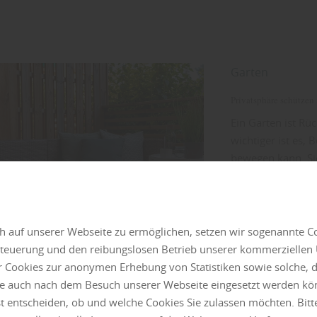
Garten
Privatsphäre schützen
Ein Garten ist R
wichtiger ist es,
bewegen kann. Si
Funktionen: Sie s
strukturieren das
Erscheinungsbild 
Materials und…
 auf unserer Webseite zu ermöglichen, setzen wir sogenannte C
 Steuerung und den reibungslosen Betrieb unserer kommerzielle
mehr zu Sichts
r Cookies zur anonymen Erhebung von Statistiken sowie solche, 
lte auch nach dem Besuch unserer Webseite eingesetzt werden kö
st entscheiden, ob und welche Cookies Sie zulassen möchten. Bitt