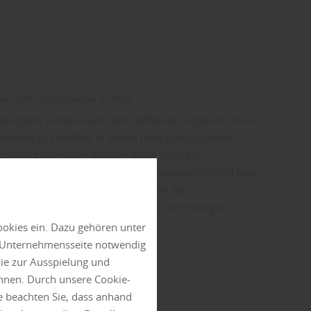
 mit Sichtschutzelementen aus Holz
ückzugsort, Lebensraum und Treffpunkt zugleich. Umso
 Bereiche zu schaffen, in denen man sich ungestört
chtschutzelemente erfüllen dabei mehrere
chützen vor neugierigen Blicken, reduzieren Wind und
 Grundstück. Gleichzeitig prägen sie das
des Gartens maßgeblich. Die Wahl des richtigen
ookies ein. Dazu gehören unter
n Unternehmensseite notwendig
chutz
die zur Ausspielung und
nnen. Durch unsere Cookie-
e beachten Sie, dass anhand