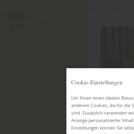
Home
Blog
Home
Holzterrassen | Holzdecks
Dessau
Cookie-Einstellungen
WPC-Terrassendielen Dessau
Um Ihnen einen idealen Besuch
anderem Cookies, die für die
Terrassendielen kaufen in Dessau
sind. Zusätzlich verwenden wi
Anzeige personalisierter Inha
Kontakt
Einstellungen können Sie selb