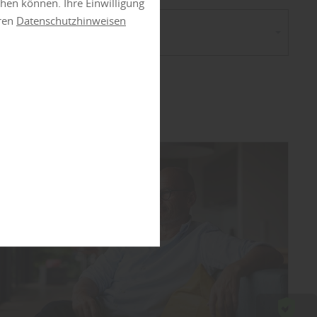
ehen können. Ihre Einwilligung
eren
Datenschutzhinweisen
orie wählen...